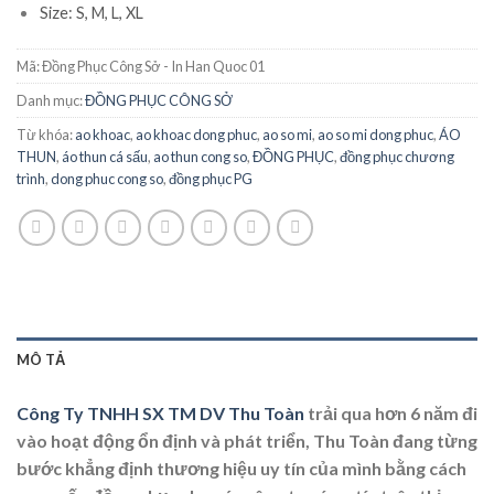
Size: S, M, L, XL
Mã:
Đồng Phục Công Sở - In Han Quoc 01
Danh mục:
ĐỒNG PHỤC CÔNG SỞ
Từ khóa:
ao khoac
,
ao khoac dong phuc
,
ao so mi
,
ao so mi dong phuc
,
ÁO
THUN
,
áo thun cá sấu
,
ao thun cong so
,
ĐỒNG PHỤC
,
đồng phục chương
trình
,
dong phuc cong so
,
đồng phục PG
MÔ TẢ
Công Ty TNHH SX TM DV Thu Toàn
trải qua hơn 6 năm đi
vào hoạt động ổn định và phát triển, Thu Toàn đang từng
bước khẳng định thương hiệu uy tín của mình bằng cách