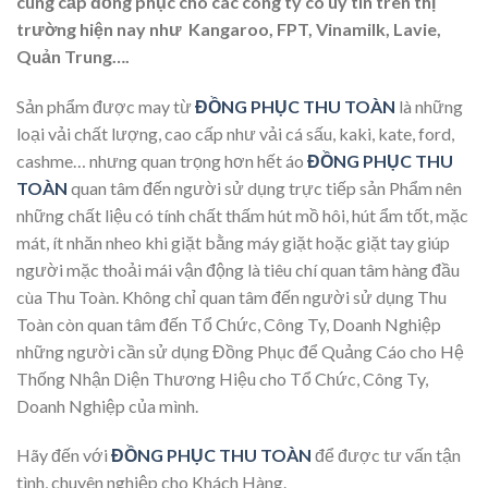
cung cấp đồng phục cho các công ty có uy tín trên thị
trường hiện nay như Kangaroo, FPT, Vinamilk, Lavie,
Quản Trung….
Sản phẩm được may từ
ĐỒNG PHỤC THU TOÀN
là những
loại vải chất lượng, cao cấp như vải cá sấu, kaki, kate, ford,
cashme… nhưng quan trọng hơn hết áo
ĐỒNG PHỤC THU
TOÀN
quan tâm đến người sử dụng trực tiếp sản Phẩm nên
những chất liệu có tính chất thấm hút mồ hôi, hút ẩm tốt, mặc
mát, ít nhăn nheo khi giặt bằng máy giặt hoặc giặt tay giúp
người mặc thoải mái vận động là tiêu chí quan tâm hàng đầu
cùa Thu Toàn. Không chỉ quan tâm đến người sử dụng Thu
Toàn còn quan tâm đến Tổ Chức, Công Ty, Doanh Nghiệp
những người cần sử dụng Đồng Phục để Quảng Cáo cho Hệ
Thống Nhận Diện Thương Hiệu cho Tổ Chức, Công Ty,
Doanh Nghiệp của mình.
Hãy đến với
ĐỒNG PHỤC THU TOÀN
để được tư vấn tận
tình, chuyên nghiệp cho Khách Hàng.