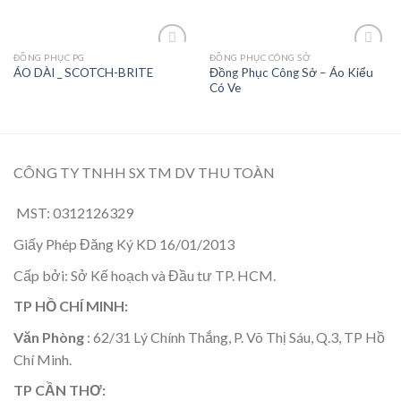
ĐỒNG PHỤC PG
ĐỒNG PHỤC CÔNG SỞ
Add to
Add to
Đồng Phục Công Sở – Áo Kiểu
ÁO DÀI _ SCOTCH-BRITE
Wishlist
Wishlist
Có Ve
CÔNG TY TNHH SX TM DV THU TOÀN
MST: 0312126329
Giấy Phép Đăng Ký KD 16/01/2013
Cấp bởi: Sở Kế hoạch và Đầu tư TP. HCM.
TP HỒ CHÍ MINH:
Văn Phòng
: 62/31 Lý Chính Thắng, P. Võ Thị Sáu, Q.3, TP Hồ
Chí Minh.
TP CẦN THƠ: