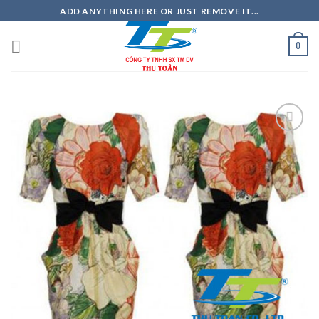
Skip
ADD ANYTHING HERE OR JUST REMOVE IT...
to
content
0
Add to
Wishlist